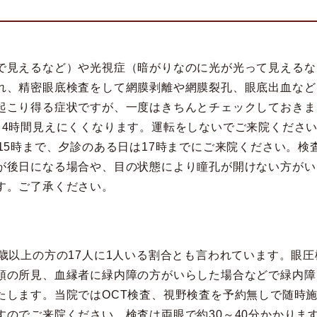
で見えるなど）や光視症（暗がりなのに光が光って見えるな
れ、精密眼底検査をして網膜剥離や網膜裂孔、眼底出血など
起こり得る症状ですが、一度はきちんとチェックしておきま
4時間見えにくくなります。運転をしないでご来院ください
15時まで、夕診のある日は17時までにご来院ください。検
が後日になる場合や、目の状態により瞳孔が開けない方がい
す。ご了承ください。
歳以上の方の17人に1人いる割合とも言われています。眼
頭の所見、血縁者に緑内障の方がいらした場合などで緑内障
たします。当院ではOCT検査、視野検査を予約無しで随時
のでご来院ください。検査は両眼で約30～40分かかりま