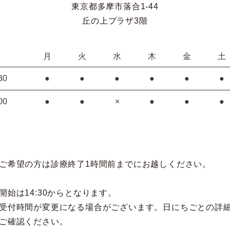
東京都多摩市落合1-44
丘の上プラザ3階
月
火
水
木
金
土
30
●
●
●
●
●
●
00
●
●
×
●
●
●
ご希望の方は診療終了1時間前までにお越しください。
開始は14:30からとなります。
受付時間が変更になる場合がございます。日にちごとの詳
ご確認ください。