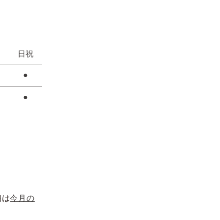
日祝
●
●
細は
今月の