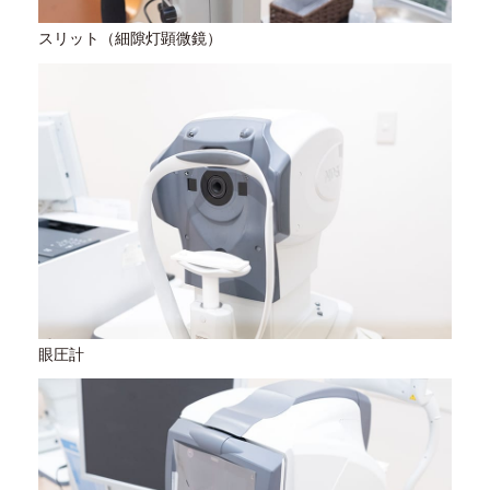
スリット（細隙灯顕微鏡）
眼圧計