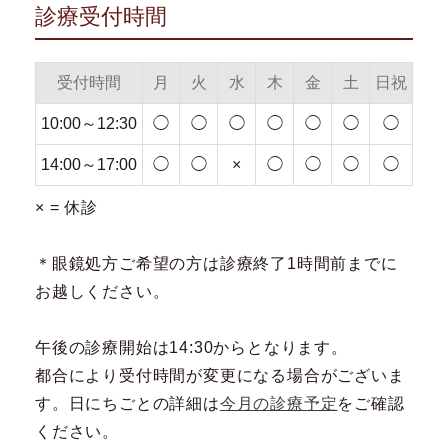
診療受付時間
受付時間
月
火
水
木
金
土
日祝
10:00～12:30
◯
◯
◯
◯
◯
◯
◯
14:00～17:00
◯
◯
×
◯
◯
◯
◯
× = 休診
＊眼鏡処方ご希望の方は診療終了1時間前までに
お越しください。
午後の診療開始は14:30からとなります。
都合により受付時間が変更になる場合がございま
す。日にちごとの詳細は
今月の診療予定
をご確認
ください。