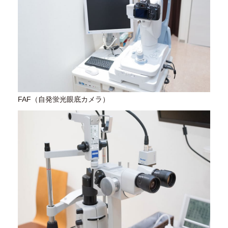
FAF（自発蛍光眼底カメラ）